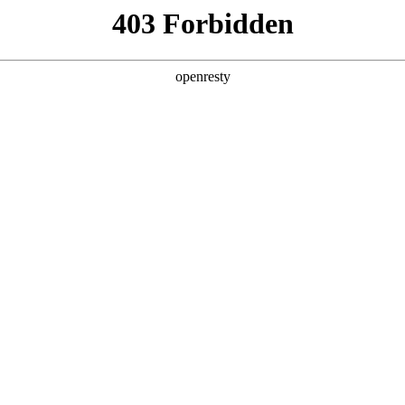
助力企业从效率优化跃向智能跃升，在数智浪潮中锚定进化方向。
际数码、德勤中国（Deloitte）与中国信息通信研究院（CAICT）联合编撰，
建了从战略规划到技术落地的全周期指引体系，
性解决方案。
型演化的必经之路上，要即避免涉足可预见的、未来会被通用大模型能力覆盖的领域。