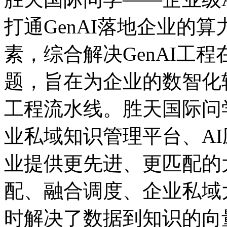
打通GenAI落地企业的算力
素，综合解决GenAI工程在
题，旨在为企业的数智
工程流水线。胜天国际问学
业私域知识管理平台、A
业提供更先进、更匹配的
配、融合调度、企业
时解决了数据到知识的向