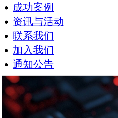
成功案例
资讯与活动
联系我们
加入我们
通知公告