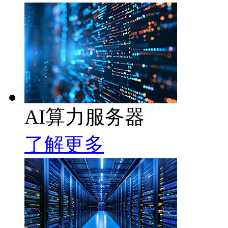
AI算力服务器
了解更多