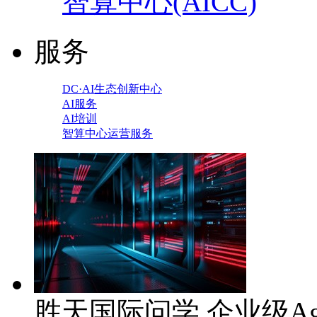
智算中心(AICC)
服务
DC·AI生态创新中心
AI服务
AI培训
智算中心运营服务
胜天国际问学 企业级Ag