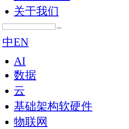
关于我们
中
EN
AI
数据
云
基础架构软硬件
物联网