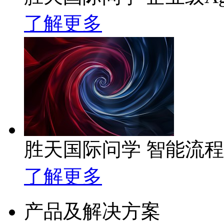
了解更多
胜天国际问学 智能流
了解更多
产品及解决方案