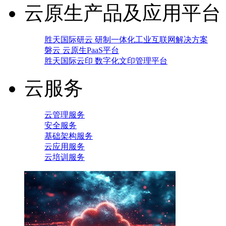
云原生产品及应用平台
胜天国际研云 研制一体化工业互联网解决方案
磐云 云原生PaaS平台
胜天国际云印 数字化文印管理平台
云服务
云管理服务
安全服务
基础架构服务
云应用服务
云培训服务