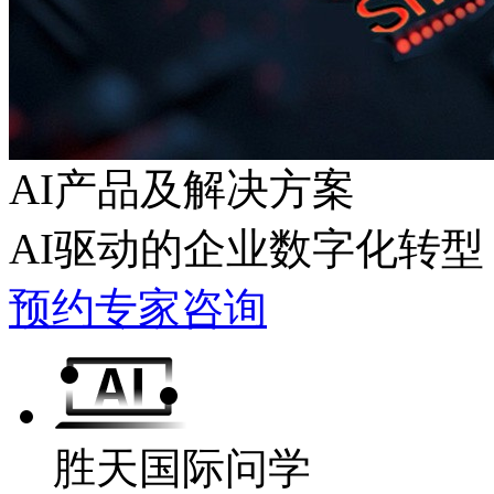
AI产品及解决方案
AI驱动的企业数字化转型
预约专家咨询
胜天国际问学