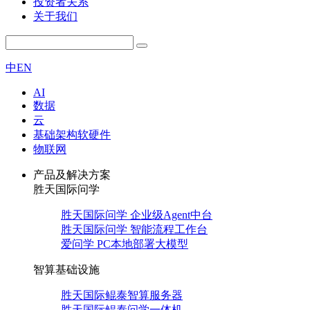
投资者关系
关于我们
中
EN
AI
数据
云
基础架构软硬件
物联网
产品及解决方案
胜天国际问学
胜天国际问学 企业级Agent中台
胜天国际问学 智能流程工作台
爱问学 PC本地部署大模型
智算基础设施
胜天国际鲲泰智算服务器
胜天国际鲲泰问学一体机