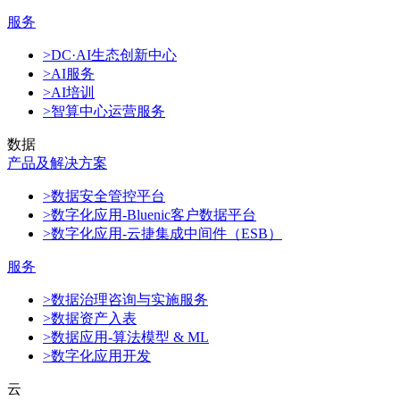
服务
>DC·AI生态创新中心
>AI服务
>AI培训
>智算中心运营服务
数据
产品及解决方案
>数据安全管控平台
>数字化应用-Bluenic客户数据平台
>数字化应用-云捷集成中间件（ESB）
服务
>数据治理咨询与实施服务
>数据资产入表
>数据应用-算法模型 & ML
>数字化应用开发
云